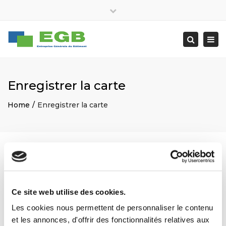
×
Lundi – Vendredi : 07:30 – 18:30
Close
egbatiment@orange.fr
Tèl : 02 96 40 62 93
top
Togg
Search
bar
navi
Enregistrer la carte
Home
Enregistrer la carte
Ce site web utilise des cookies.
Les cookies nous permettent de personnaliser le contenu
et les annonces, d'offrir des fonctionnalités relatives aux