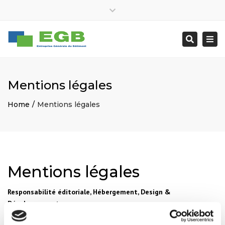
×
Lundi – Vendredi : 07:30 – 18:30
Close
egbatiment@orange.fr
Tèl : 02 96 40 62 93
top
Togg
Search
bar
navi
Mentions légales
Home
Mentions légales
Mentions légales
Responsabilité éditoriale, Hébergement, Design &
Développement
Responsabilité éditoriale