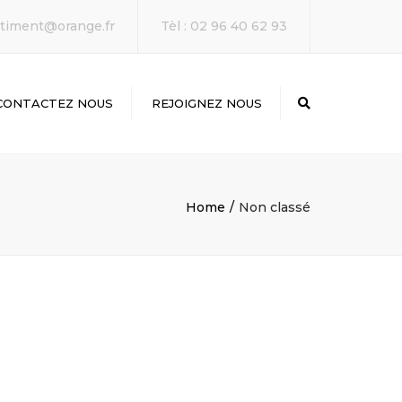
×
timent@orange.fr
Tèl : 02 96 40 62 93
CONTACTEZ NOUS
REJOIGNEZ NOUS
Search
Home
Non classé