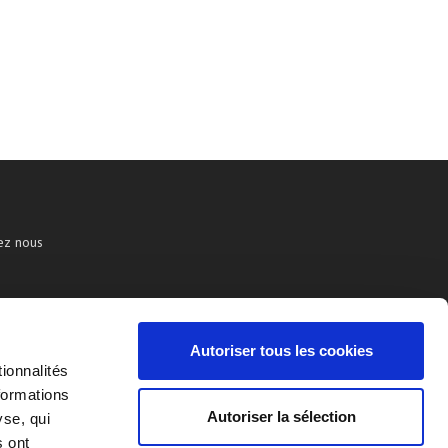
ez nous
Autoriser tous les cookies
ionnalités
formations
Autoriser la sélection
yse, qui
s ont